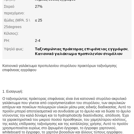
Στερεό
27%
περιεχόμενο:
Ιξώδες (MPA. S \
≤ 25
25degrees
Κέλσιος):
PH:
2-4
Ταξινομώντας πράκτορας επιφάνειας εγγράφου
Υψηλό φως:
,
Κατιονικό γαλάκτωμα προπυλενίου στυρόλιου
Κατιονικό γαλάκτωμα προπυλενίου στυρόλιου πρακτόρων ταξινόμησης
επιφάνειας εγγράφου
1. Εισαγωγή:
Ο ταξινομώντας πράκτορας επιφάνειας είναι ένα κατιονικό στυρόλιο-ακρυλικό
γαλάκτωμα που γίνεται από copolymerization του στυρόλιου, των ακρυλικών
εστέρων και ποικίλων πολυμερών υλικών μέσω μιας ειδικής διαδικασίας. Αυτό το
προϊόν μπορεί αποτελεσματικά να συνδυάσει με το άμυλο και να δώσει το άμυλο
ντύνοντας την καλά δύναμη και το hydrophobicity διασύνδεσης. απόδοση. Έχει
τα χαρακτηριστικά του μικρού ποσού προσθηκών, του χαμηλότερου κόστους,
της καλής επίδρασης ταξινόμησης και της κατάλληλης χρήσης. Αυτό το προϊόν
χρησιμοποιείται ευρέως στο ζαρωμένο έγγραφο, το έγγραφο χαρτονιού,
whiteboard το έγγραφο, το χαρτόνι βοοειδών και άλλους τύπους εγγράφου.