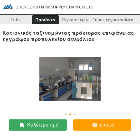
ZHENGZHOU MTW SUPPLY CHAIN CO.,LTD
Σπίτι
Προϊόντα
Περίπου εμείς
Γύρος εργοστασίων
>>
Κατιονικός ταξινομώντας πράκτορας επιφάνειας
εγγράφου προπυλενίου στυρόλιου
Καλύτερη τιμή
επαφή