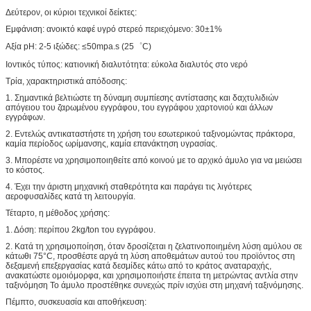
Δεύτερον, οι κύριοι τεχνικοί δείκτες:
Εμφάνιση: ανοικτό καφέ υγρό στερεό περιεχόμενο: 30±1%
Αξία pH: 2-5 ιξώδες: ≤50mpa.s (25゜C)
Ιοντικός τύπος: κατιονική διαλυτότητα: εύκολα διαλυτός στο νερό
Τρία, χαρακτηριστικά απόδοσης:
1. Σημαντικά βελτιώστε τη δύναμη συμπίεσης αντίστασης και δαχτυλιδιών
απόγειου του ζαρωμένου εγγράφου, του εγγράφου χαρτονιού και άλλων
εγγράφων.
2. Εντελώς αντικαταστήστε τη χρήση του εσωτερικού ταξινομώντας πράκτορα,
καμία περίοδος ωρίμανσης, καμία επανάκτηση υγρασίας.
3. Μπορέστε να χρησιμοποιηθείτε από κοινού με το αρχικό άμυλο για να μειώσει
το κόστος.
4. Έχει την άριστη μηχανική σταθερότητα και παράγει τις λιγότερες
αεροφυσαλίδες κατά τη λειτουργία.
Τέταρτο, η μέθοδος χρήσης:
1. Δόση: περίπου 2kg/ton του εγγράφου.
2. Κατά τη χρησιμοποίηση, όταν δροσίζεται η ζελατινοποιημένη λύση αμύλου σε
κάτωθι 75°C, προσθέστε αργά τη λύση αποθεμάτων αυτού του προϊόντος στη
δεξαμενή επεξεργασίας κατά δεσμίδες κάτω από το κράτος αναταραχής,
ανακατώστε ομοιόμορφα, και χρησιμοποιήστε έπειτα τη μετρώντας αντλία στην
ταξινόμηση Το άμυλο προστέθηκε συνεχώς πρίν ισχύει στη μηχανή ταξινόμησης.
Πέμπτο, συσκευασία και αποθήκευση: