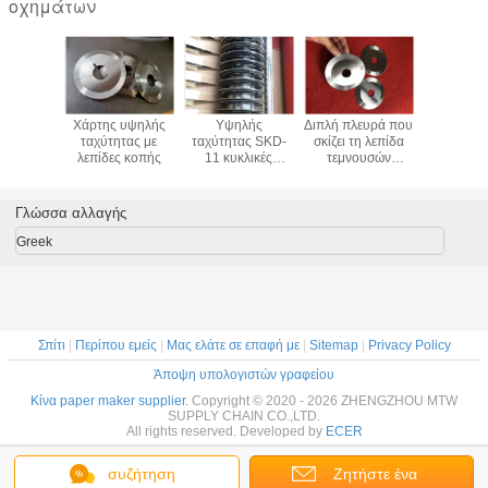
οχημάτων
λικό
Χάρτης υψηλής
Υψηλής
Διπλή πλευρά που
Board pa
ικό AKD
ταχύτητας με
ταχύτητας SKD-
σκίζει τη λεπίδα
corrugate
 έγγραφο
λεπίδες κοπής
11 κυκλικές
τεμνουσών
chemi
ειωτών
λεπίδες κοπής
μηχανών
Styrene-a
φωτισμού
χαρτιού στο χαρτί
εγγράφου HSS
surface 
νει τις
agent
Γλώσσα αλλαγής
 ουσίες
Paperm
Greek
Σπίτι
|
Περίπου εμείς
|
Μας ελάτε σε επαφή με
|
Sitemap
|
Privacy Policy
Άποψη υπολογιστών γραφείου
Κίνα paper maker supplier.
Copyright © 2020 - 2026 ZHENGZHOU MTW
SUPPLY CHAIN CO.,LTD.
All rights reserved. Developed by
ECER
συζήτηση
Ζητήστε ένα