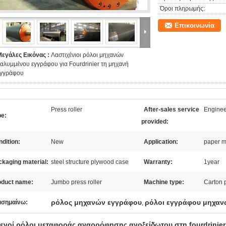
Όροι πληρωμής:
Επικοινωνία
Μεγάλες Εικόνας :
Λαστιχένιοι ρόλοι μηχανών
αλυμμένου εγγράφου για Fourdrinier τη μηχανή
εγγράφου
Press roller
After-sales service
Enginee
pe:
provided:
dition:
New
Application:
paper m
kaging material:
steel structure plywood case
Warranty:
1year
oduct name:
Jumbo press roller
Machine type:
Carton 
ρόλος μηχανών εγγράφου
ρόλοι εγγράφου μηχα
ισημαίνω:
,
ενοί ρόλοι μεταφοράς αναρρόφησης ανοξείδωτου στη fourdrinie