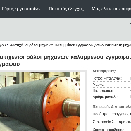
Γύρος εργοστασίων
Ποιοτικός έλεγχος
Μας ελάτε σε επαφ
άφου
Λαστιχένιοι ρόλοι μηχανών καλυμμένου εγγράφου για Fourdrinier τη μη
στιχένιοι ρόλοι μηχανών καλυμμένου εγγράφου 
γράφου
Λεπτομέρειες:
Τόπος καταγωγής:
Μάρκα:
Πιστοποίηση:
Αριθμό μοντέλου:
Πληρωμής & Αποστολή
Ποσότητα παραγγελίας 
Συσκευασία λεπτομέρειε
Χρόνος παράδοσης: