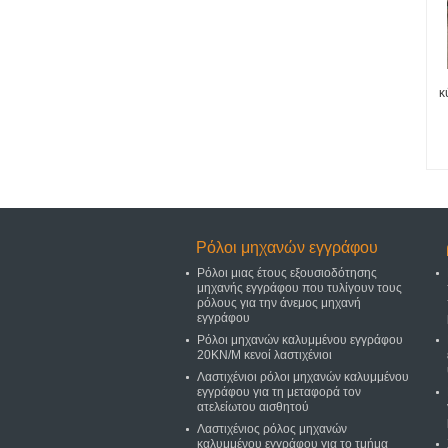
κ
κα
Ρόλοι μηχανών εγγράφου
Ρόλοι μιας έτους εξουσιοδότησης
μηχανής εγγράφου που τυλίγουν τους
ρόλους για την άνεμος μηχανή
εγγράφου
Ρόλοι μηχανών καλυμμένου εγγράφου
20KN/M κενοί λαστιχένιοι
Λαστιχένιοι ρόλοι μηχανών καλυμμένου
εγγράφου για τη μεταφορά τον
ατελείωτου αισθητού
Λαστιχένιος ρόλος μηχανών
καλυμμένου εγγράφου για το τμήμα