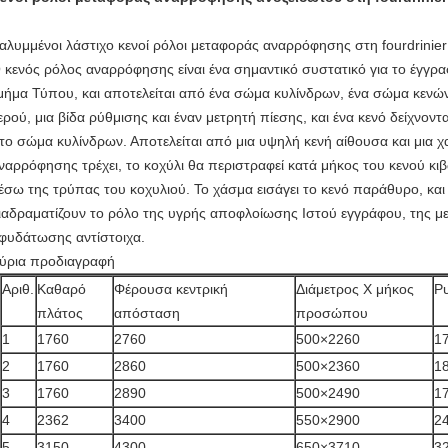
αλυμμένοι λάστιχο κενοί ρόλοι μεταφοράς αναρρόφησης στη fourdrinie
 κενός ρόλος αναρρόφησης είναι ένα σημαντικό συστατικό για το έγγ
μήμα Τύπου, και αποτελείται από ένα σώμα κυλίνδρων, ένα σώμα κενώ
ερού, μια βίδα ρύθμισης και έναν μετρητή πίεσης, και ένα κενό δείχνοντ
το σώμα κυλίνδρων. Αποτελείται από μια υψηλή κενή αίθουσα και μια 
ναρρόφησης τρέχει, το κοχύλι θα περιστραφεί κατά μήκος του κενού κιβ
έσω της τρύπας του κοχυλιού. Το χάσμα εισάγει το κενό παράθυρο, και 
ιαδραματίζουν το ρόλο της υγρής αποφλοίωσης Ιστού εγγράφου, της 
φυδάτωσης αντίστοιχα.
ύρια προδιαγραφή
Αριθ.
Καθαρό
Φέρουσα κεντρική
Διάμετρος Χ μήκος
Ρυ
πλάτος
απόσταση
προσώπου
1
1760
2760
500×2260
1
2
1760
2860
500×2360
1
3
1760
2890
500×2490
1
4
2362
3400
550×2900
2
5
3150
4300
650×3710
3