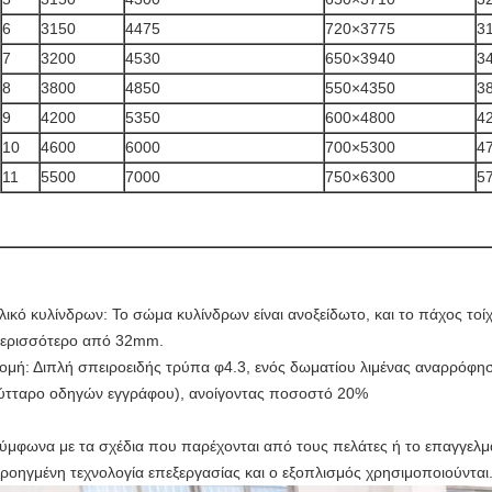
6
3150
4475
720×3775
3
7
3200
4530
650×3940
3
8
3800
4850
550×4350
3
9
4200
5350
600×4800
4
10
4600
6000
700×5300
4
11
5500
7000
750×6300
5
λικό κυλίνδρων: Το σώμα κυλίνδρων είναι ανοξείδωτο, και το πάχος τοί
ερισσότερο από 32mm.
ομή: Διπλή σπειροειδής τρύπα φ4.3, ενός δωματίου λιμένας αναρρόφη
ύτταρο οδηγών εγγράφου), ανοίγοντας ποσοστό 20%
ύμφωνα με τα σχέδια που παρέχονται από τους πελάτες ή το επαγγελμ
ροηγμένη τεχνολογία επεξεργασίας και ο εξοπλισμός χρησιμοποιούνται