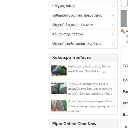
Ελέγχος πάλης
καθαριστής υψηλής πυκνότητας
Μηχανή διαχωριστών ινών
Καθαριστής πολτού
κ
Μηχανή επεξεργασίας εγγράφου
Καλύτερα προϊόντα
Ty
Καλυμμένος κενός ρόλος Τύπου
ανοξείδωτου 50KN/M λάστιχο
Con
Το χρώμιο κάλυψε τους ρόλους
μηχανών εγγράφου για το υψηλής
Pac
αντοχής έγγραφο μηχανών Τύπου
μεγέθους
Φυσική υψηλή σκληρότητα ρόλων
Pr
Τύπου γρανίτη πέτρινη με την ομαλή
επιφάνεια
Επ
Είμαι Online Chat Now
Κ