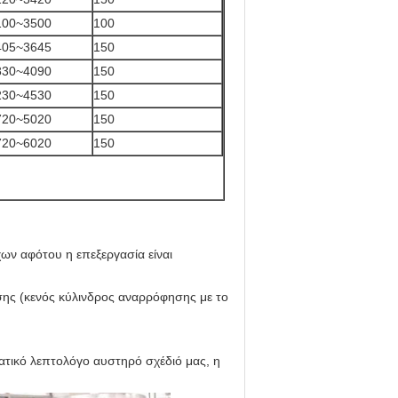
100~3500
100
405~3645
150
830~4090
150
230~4530
150
720~5020
150
720~6020
150
χων αφότου η επεξεργασία είναι
σης (κενός κύλινδρος αναρρόφησης με το
ατικό λεπτολόγο αυστηρό σχέδιό μας, η
.