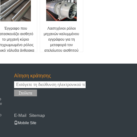
Έγγραφο που
Λαστιχένιοι ρόλοι
ατασκευάζει αισθητό
μηχανών καλυμμένου
το μηχανή κύριο
εγγράφου για τη
πιχρωμιωμένο ρόλος
μεταφορά τον
λικό χάλυβα άνθρακα
ατελείωτου αισθητού
Αίτηση κράτησης
Στείλετε
ο
ν
ο
E-Mail
Sitemap
|
Mobile Site