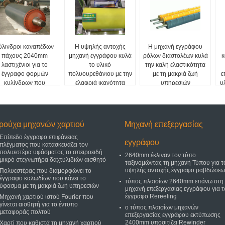
ύλινδροι καναπέδων
Η υψηλής αντοχής
Η μηχανή εγγράφου
πάχους 2040mm
μηχανή εγγράφου κυλά
ρόλων διαστολέων κυλά
κ
λαστιχένιοι για το
το υλικό
την καλή ελαστικότητα
έγγραφο φορμών
πολυουρεθάνιου με την
με τη μακριά ζωή
ε
κυλίνδρων που
ελαφριά ικανότητα
υπηρεσιών
υ
τασκευάζει τη μηχανή
ρούχα μηχανών χαρτιού
Μηχανή επεξεργασίας
Επίπεδο έγγραφο επιφάνειας
εγγράφου
πλέγματος που κατασκευάζει τον
πολυεστέρα υφάσματος το σπειροειδή
2640mm έκλιναν τον τύπο
μικρό στεγνωτήρα δαχτυλιδιών αισθητό
ταξινομώντας τη μηχανή Τύπου για τ
υψηλής αντοχής έγγραφο ραβδώσεω
Πολυεστέρας που διαμορφώνει το
έγγραφο καλωδίων που κάνει το
τύπος πλαισίων 2640mm επάνω στη
ύφασμα με τη μακριά ζωή υπηρεσιών
μηχανή επεξεργασίας εγγράφου για τ
έγγραφο Rereeling
Μηχανή χαρτιού ιστού Fourier που
γίνεται αισθητή για το έντυπο
ο τύπος πλαισίων μηχανών
μεταφοράς πολτού
επεξεργασίας εγγράφου εκτύπωσης
2400mm υποσιτίζει Rewinder
Χαρτί που καθιστά τη μηχανή χαρτιού