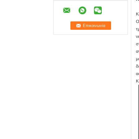
Κ
Ο
τ
ν
σ
α
μ
δ
α
Κ