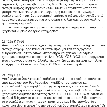
σκόνης που συντρίβεται από καρβίδια με υψηλή σκληρότητα και
σημείο τήξης, συντρίβεται με Co, Mo, Ni ως συνδετικό.μπορεί να
αντέξει υψηλές θερμοκρασίες 850-1000°CΗ ταχύτητα κοπής του
μπορεί να είναι 4×10 φορές υψηλότερη από αυτή του χάλυβα
υψηλής ταχύτητας.Σε πραγματική χρήση, η σιδερωμένη λεπίδα από
καρβίδιο στερεώνεται συχνά στο σώμα της λεπίδας με συγκόλληση
ή μηχανική σφραγίδα.
Το τσιμεντοποιημένο καρβίδιο που παράγεται σήμερα στη χώρα μου
χωρίζεται κυρίως σε τρεις κατηγορίες:
1) Τάξη K (YG)
Αυτό το είδος καρβιδίου έχει καλή αντοχή, αλλά κακή σκληρότητα και
αντοχή στην φθορά.και είναι κατάλληλο για την επεξεργασία
εύθραυστων υλικών όπως χυτοσίδηρο και χαλκόΟι συνήθως
χρησιμοποιούμενες ποιότητες είναι: YG8, YG6, YG3, και τα εργαλεία
που παράγουν είναι κατάλληλα για ακατέργαστη, ημιτελή και τελική
επεξεργασία.Όσο περισσότερο CoΌσο πιο δυνατή είναι.
2) Τάξη P (YT)
Αυτό είναι το θουλφραμικό κοβαλτό τιτανίου, το οποίο αποτελείται
από καρβίδιο του θουλφραμίου, καρβίδιο του τιτανίου και
κοβαλτό.αλλά έχει χαμηλή αντοχή σε κρούσεις και είναι κατάλληλο
για την επεξεργασία σκληρών υλικών όπως ο χάλυβαςΟι συνήθως
χρησιμοποιούμενες ποιότητες είναι: YT5, YT15, YT30 κλπ. όπου οι
αριθμοί δείχνουν το ποσοστό περιεκτικότητας σε καρβίδιο τιτανίου,
όσο υψηλότερη είναι η περιεκτικότητα σε καρβίδιο τιτανίου,όσο
καλύτερη είναι η αντοχή στην φθορά και όσο χαμηλότερη η αντοχήΟι