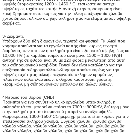
υψηλές θερμοκρασίες 1200 ~ 1450 ° C, έτσι ώστε να αντέχει
υψηλότερες ταχύτητες κοπής.Η αντοχή στην πρόσκρουση είναι
κακή.Χρησιμοποιείται κυρίως για την τελική επεξεργασία χάλυβα,
χυτοσίδηρου, υλικών υψηλής σκληρότητας και εξαρτημάτων υψηλής
ακρίβειας.
3- Διαμάντι.
Υπάρχουν δύο είδη διαμαντιών, τεχνητά και φυσικά. Τα υλικά που
χρησιμοποιούνται για τα εργαλεία κοπής είναι κυρίως τεχνητά
διαμάντια, των οποίων η σκληρότητα είναι εξαιρετικά υψηλή, έως και
10,000 HV (το καρβίδιο τσιμέντου είναι μόνο 1300 ~ 1800 HV)Η
αντοχή της σε φθορά είναι 80 με 120 φορές μεγαλύτερη από αυτή
του σιδηρουργικού καρβιδίου.Γενικά δεν είναι κατάλληλο για την
επεξεργασία σιδηρομεταλλικώνΧρησιμοποιείται κυρίως για την
υψηλής ταχύτητας τελική επεξεργασία σκληρών κραμάτων,
πλαστικών υαλοπλαστικών, σκληρού καουτσούκ, γραφίτη,
κεραμικών, μη σιδηρουργικών μετάλλων και άλλων υλικών.
4Νιτρίδιο του βορίου (CNB)
Πρόκειται για ένα συνθετικό υλικό εργαλείου υπερ-σκληρό, η
σκληρότητά του μπορεί να φτάσει τα 7300 ~ 9000HV, δεύτερη μόνο
στην σκληρότητα του διαμαντιού.μπορεί να αντέξει υψηλές
θερμοκρασίες 1300~1500°CΣήμερα χρησιμοποιείται κυρίως για την
επεξεργασία σκληρού χάλυβα, ψυγείου χάλυβα, χάλυβα χάλυβα,
χάλυβα χάλυβα, χάλυβα χάλυβα, χάλυβα χάλυβα, χάλυβα χάλυβα,
χάλυβα χάλυβα, χάλυβα χάλυβα, χάλυβα χάλυβα, χάλυβα χάλυβα,