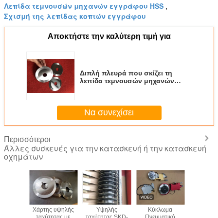
Λεπίδα τεμνουσών μηχανών εγγράφου HSS
,
Σχισμή της λεπίδας κοπτών εγγράφου
Αποκτήστε την καλύτερη τιμή για
Διπλή πλευρά που σκίζει τη
λεπίδα τεμνουσών μηχανών
εγγράφου HSS
Να συνεχίσει
Περισσότεροι
Άλλες συσκευές για την κατασκευή ή την κατασκευή
οχημάτων
λικό
Χάρτης υψηλής
Υψηλής
Κύκλωμα
Board pa
ικό AKD
ταχύτητας με
ταχύτητας SKD-
Πνευματικό
corrugate