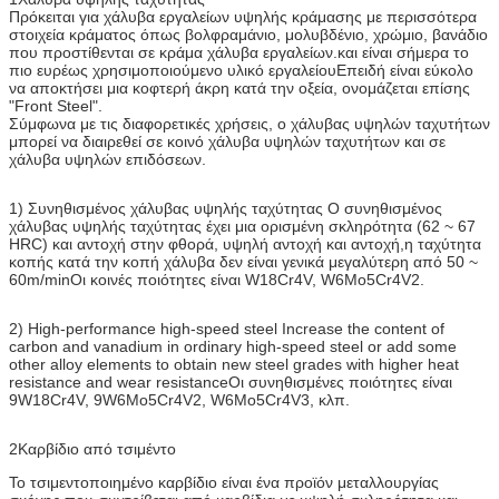
Πρόκειται για χάλυβα εργαλείων υψηλής κράμασης με περισσότερα
στοιχεία κράματος όπως βολφραμάνιο, μολυβδένιο, χρώμιο, βανάδιο
που προστίθενται σε κράμα χάλυβα εργαλείων.και είναι σήμερα το
πιο ευρέως χρησιμοποιούμενο υλικό εργαλείουΕπειδή είναι εύκολο
να αποκτήσει μια κοφτερή άκρη κατά την οξεία, ονομάζεται επίσης
"Front Steel".
Σύμφωνα με τις διαφορετικές χρήσεις, ο χάλυβας υψηλών ταχυτήτων
μπορεί να διαιρεθεί σε κοινό χάλυβα υψηλών ταχυτήτων και σε
χάλυβα υψηλών επιδόσεων.
1) Συνηθισμένος χάλυβας υψηλής ταχύτητας Ο συνηθισμένος
χάλυβας υψηλής ταχύτητας έχει μια ορισμένη σκληρότητα (62 ~ 67
HRC) και αντοχή στην φθορά, υψηλή αντοχή και αντοχή,η ταχύτητα
κοπής κατά την κοπή χάλυβα δεν είναι γενικά μεγαλύτερη από 50 ~
60m/minΟι κοινές ποιότητες είναι W18Cr4V, W6Mo5Cr4V2.
2) High-performance high-speed steel Increase the content of
carbon and vanadium in ordinary high-speed steel or add some
other alloy elements to obtain new steel grades with higher heat
resistance and wear resistanceΟι συνηθισμένες ποιότητες είναι
9W18Cr4V, 9W6Mo5Cr4V2, W6Mo5Cr4V3, κλπ.
2Καρβίδιο από τσιμέντο
Το τσιμεντοποιημένο καρβίδιο είναι ένα προϊόν μεταλλουργίας