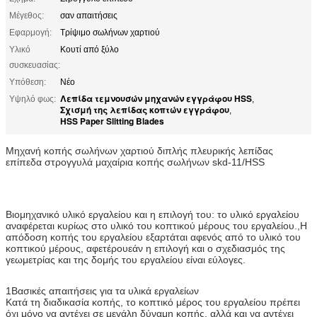
Μέγεθος:
σαν απαιτήσεις
Εφαρμογή:
Τρίψιμο σωλήνων χαρτιού
Υλικό
Κουτί από ξύλο
συσκευασίας:
Υπόθεση:
Νέο
Λεπίδα τεμνουσών μηχανών εγγράφου HSS
Υψηλό φως:
,
Σχισμή της λεπίδας κοπτών εγγράφου
,
HSS Paper Slitting Blades
Μηχανή κοπής σωλήνων χαρτιού διπλής πλευρικής λεπίδας
επίπεδα στρογγυλά μαχαίρια κοπής σωλήνων skd-11/HSS
Βιομηχανικό υλικό εργαλείου και η επιλογή του: το υλικό εργαλείου
αναφέρεται κυρίως στο υλικό του κοπτικού μέρους του εργαλείου.,Η
απόδοση κοπής του εργαλείου εξαρτάται αφενός από το υλικό του
κοπτικού μέρους, αφετέρουεάν η επιλογή και ο σχεδιασμός της
γεωμετρίας και της δομής του εργαλείου είναι εύλογες.
1Βασικές απαιτήσεις για τα υλικά εργαλείων
Κατά τη διαδικασία κοπής, το κοπτικό μέρος του εργαλείου πρέπει
όχι μόνο να αντέχει σε μεγάλη δύναμη κοπής, αλλά και να αντέχει