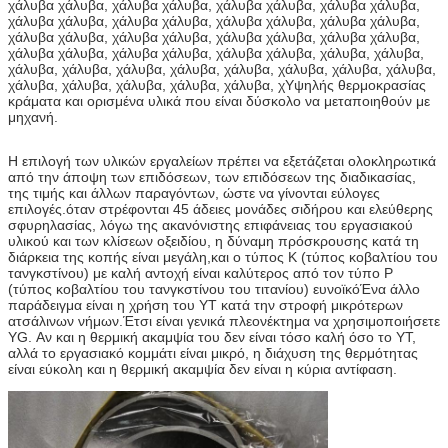
χάλυβα χάλυβα, χάλυβα χάλυβα, χάλυβα χάλυβα, χάλυβα χάλυβα,
χάλυβα χάλυβα, χάλυβα χάλυβα, χάλυβα χάλυβα, χάλυβα χάλυβα,
χάλυβα χάλυβα, χάλυβα χάλυβα, χάλυβα χάλυβα, χάλυβα χάλυβα,
χάλυβα χάλυβα, χάλυβα χάλυβα, χάλυβα χάλυβα, χάλυβα, χάλυβα,
χάλυβα, χάλυβα, χάλυβα, χάλυβα, χάλυβα, χάλυβα, χάλυβα, χάλυβα,
χάλυβα, χάλυβα, χάλυβα, χάλυβα, χάλυβα, χΥψηλής θερμοκρασίας
κράματα και ορισμένα υλικά που είναι δύσκολο να μεταποιηθούν με
μηχανή.
Η επιλογή των υλικών εργαλείων πρέπει να εξετάζεται ολοκληρωτικά
από την άποψη των επιδόσεων, των επιδόσεων της διαδικασίας,
της τιμής και άλλων παραγόντων, ώστε να γίνονται εύλογες
επιλογές.όταν στρέφονται 45 άδειες μονάδες σιδήρου και ελεύθερης
σφυρηλασίας, λόγω της ακανόνιστης επιφάνειας του εργασιακού
υλικού και των κλίσεων οξειδίου, η δύναμη πρόσκρουσης κατά τη
διάρκεια της κοπής είναι μεγάλη,και ο τύπος K (τύπος κοβαλτίου του
τανγκστίνου) με καλή αντοχή είναι καλύτερος από τον τύπο P
(τύπος κοβαλτίου του τανγκστίνου του τιτανίου) ευνοϊκόΈνα άλλο
παράδειγμα είναι η χρήση του YT κατά την στροφή μικρότερων
ατσάλινων νήμων.Έτσι είναι γενικά πλεονέκτημα να χρησιμοποιήσετε
YG. Αν και η θερμική ακαμψία του δεν είναι τόσο καλή όσο το YT,
αλλά το εργασιακό κομμάτι είναι μικρό, η διάχυση της θερμότητας
είναι εύκολη και η θερμική ακαμψία δεν είναι η κύρια αντίφαση.