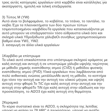
τρεις αυτές κατηγορίες εργαλείων από καρβίδιο είναι κατάλληλες για
ακατέργαστη, ημιτελή και τελική επεξεργασία.
3) Τύπος M (YW)
Αυτό είναι το βολφραμάνιο, το κοβάλτιο, το τιτάνιο, το ταντάλιο, το
νιοβίο.Έχει τα πλεονεκτήματα των δύο πρώτων τύπων
τσιμεντοποιημένου καρβιδίουΤα εργαλεία που κατασκευάζονται με
αυτό μπορούν να επεξεργαστούν τόσο εύθραυστα υλικά όσο και
σκληρά υλικά.Υδροξείδωτα χάλυβαΟι συνήθως χρησιμοποιούμενοι
βαθμοί είναι YW1, YW2.
3. εισαγωγή σε άλλα υλικά εργαλείων
1Καρβίδιο με επίστρωμα
Το υλικό αυτό επικαλύπτεται στο υπόστρωμα σκληρού κράματος με
καλή αντοχή και αντοχή ή σε υποστρώμα χάλυβα υψηλής ταχύτητας
με μέθοδο χημικής εναπόθεσης ατμού (CVD) ή μεθόδου φυσικής
εναπόθεσης ατμού (PVD).Υλικά εργαλείων που λαμβάνονται από
πολύ ανθεκτικές ενώσεις μετάλλωνΜε αυτή τη μέθοδο, το κοπτήρα
έχει τόσο την αντοχή και την αντοχή του υλικού μήτρας και υψηλή
αντοχή στην φθορά.Το TiC έχει καλή αντοχή στην αντοχή και την
αντοχή στην φθοράΤο TiN έχει καλή αντοχή στην οξείδωση και την
προσκόλληση, το Al2O3 έχει καλή αντοχή στη θερμότητα.
2Κεραμικά
Το κύριο συστατικό είναι το Al2O3, η σκληρότητα της λεπίδας
μπορεί να φτάσει τα 78 HRC ή περισσότερο, μπορεί να αντέξει