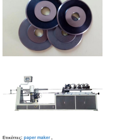
paper maker
Ετικέττες:
,