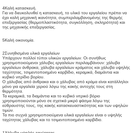
4Καλή κατασκευή.
Για να διευκολυνθεί η κατασκευή, το υλικό του εργαλείου πρέπει να
έχει καλή μηχανική ικανότητα, συμπεριλαμβανομένης της θερμής
επεξεργασίας (θερμοπλαστικότητα, συγκόλληση, σκληρότητα) και
της μηχανικής επεξεργασίας.
5Καλή οικονομία.
2Συνηθισμένα υλικά εργαλείων
Υπάρχουν πολλοί τύποι υλικών εργαλείων. Οι συνήθως
χρησιμοποιούμενοι χάλυβες εργαλείων περιλαμβάνουν: χάλυβα
εργαλείων άνθρακα, χάλυβα εργαλείων κράματος και χάλυβα υψηλής
ταχύτητας, τσιμεντοποιημένο καρβίδιο, κεραμικά, διαμάντια και
κυβικό νιτρίδιο βορίου.
Ο χάλυβας από άνθρακα και ο χάλυβας από κράμα είναι κατάλληλοι
μόνο για εργαλεία χεριού λόγω της κακής αντοχής τους στη
θερμότητα.
Τα κεραμικά, τα διαμάντια και το κυβικό νιτρικό βόριο
χρησιμοποιούνται μόνο σε σχετικά μικρό φάσμα λόγω της
εύθραυστης τους, της κακής κατασκευαστικότητας και των υψηλών
τιμών.
Τα πιο συχνά χρησιμοποιούμενα υλικά εργαλείων είναι ο υψηλής
ταχύτητας χάλυβας και το τσιμεντοποιημένο καρβίδιο.
1Χάλυβα υψηλής ταχύτητας